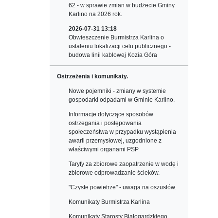
62 - w sprawie zmian w budżecie Gminy
Karlino na 2026 rok.
2026-07-31 13:18
Obwieszczenie Burmistrza Karlina o
ustaleniu lokalizacji celu publicznego -
budowa linii kablowej Kozia Góra
Ostrzeżenia i komunikaty.
Nowe pojemniki - zmiany w systemie
gospodarki odpadami w Gminie Karlino.
Informacje dotyczące sposobów
ostrzegania i postępowania
społeczeństwa w przypadku wystąpienia
awarii przemysłowej, uzgodnione z
właściwymi organami PSP
Taryfy za zbiorowe zaopatrzenie w wodę i
zbiorowe odprowadzanie ścieków.
"Czyste powietrze" - uwaga na oszustów.
Komunikaty Burmistrza Karlina
Komunikaty Starosty Białogardzkiego