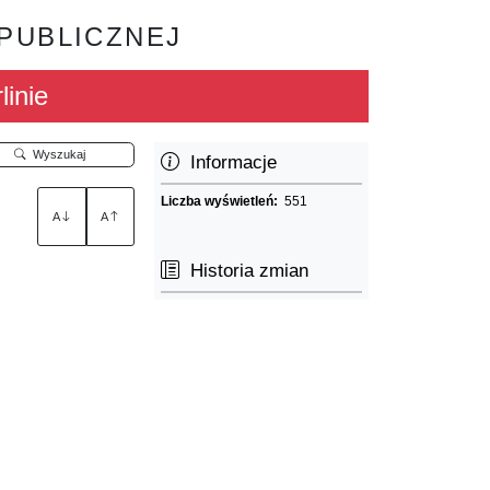
 PUBLICZNEJ
linie
Wyszukaj
Informacje
Liczba wyświetleń:
551
A
A
Historia zmian