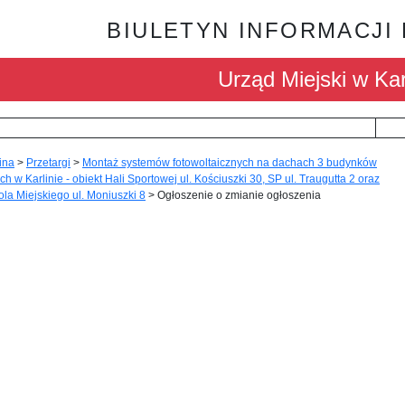
BIULETYN INFORMACJI
Urząd Miejski w Kar
ina
>
Przetargi
>
Montaż systemów fotowoltaicznych na dachach 3 budynków
ch w Karlinie - obiekt Hali Sportowej ul. Kościuszki 30, SP ul. Traugutta 2 oraz
la Miejskiego ul. Moniuszki 8
>
Ogłoszenie o zmianie ogłoszenia