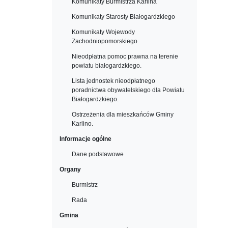
Komunikaty Burmistrza Karlina
Komunikaty Starosty Białogardzkiego
Komunikaty Wojewody
Zachodniopomorskiego
Nieodpłatna pomoc prawna na terenie
powiatu białogardzkiego.
Lista jednostek nieodpłatnego
poradnictwa obywatelskiego dla Powiatu
Białogardzkiego.
Ostrzeżenia dla mieszkańców Gminy
Karlino.
Informacje ogólne
Dane podstawowe
Organy
Burmistrz
Rada
Gmina