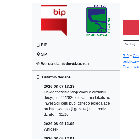
Szukaj
BIP
SIP
BIP
>
Gm
publiczny
Wersja dla niedowidzących
Przedszko
Ostatnio dodane
2026-08-07 13:23
Obwieszczenie Wojewody o wydaniu
decyzji nr 11/2026 o ustaleniu lokalizacji
inwestycji celu publicznego polegającej
na budowie stacji gazowej na terenie
działki nr31/26 ...
2026-08-05 12:05
Wniosek
2026-08-05 12:01