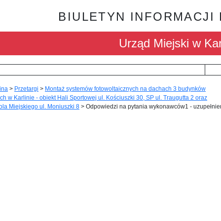
BIULETYN INFORMACJI
Urząd Miejski w Kar
ina
>
Przetargi
>
Montaż systemów fotowoltaicznych na dachach 3 budynków
ch w Karlinie - obiekt Hali Sportowej ul. Kościuszki 30, SP ul. Traugutta 2 oraz
la Miejskiego ul. Moniuszki 8
>
Odpowiedzi na pytania wykonawców1 - uzupełnie