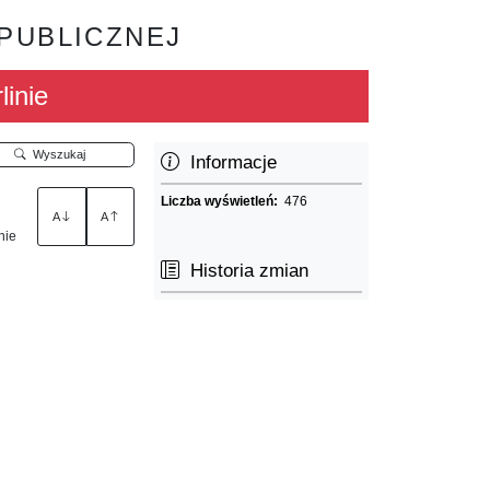
 PUBLICZNEJ
linie
Wyszukaj
Informacje
Liczba wyświetleń:
476
A
A
nie
Historia zmian