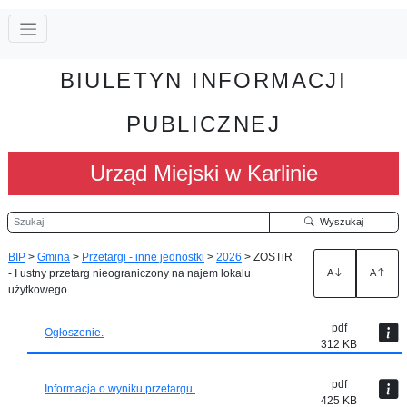
BIULETYN INFORMACJI
PUBLICZNEJ
Urząd Miejski w Karlinie
Szukaj
Wyszukaj
BIP
>
Gmina
>
Przetargi - inne jednostki
>
2026
>
ZOSTiR
- I ustny przetarg nieograniczony na najem lokalu
A
A
użytkowego.
pdf
Ogłoszenie.
312 KB
pdf
Informacja o wyniku przetargu.
425 KB