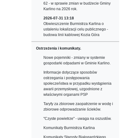
62 - w sprawie zmian w budżecie Gminy
Karlino na 2026 rok.
2026-07-31 13:18
Obwieszczenie Burmistrza Karlina o
ustaleniu lokalizacji celu publicznego -
budowa linii kablowej Kozia Góra
Ostrzeżenia i komunikaty.
Nowe pojemniki - zmiany w systemie
gospodarki odpadami w Gminie Karlino.
Informacje dotyczące sposobów
ostrzegania i postępowania
społeczeństwa w przypadku wystąpienia
awarii przemysłowej, uzgodnione z
właściwymi organami PSP
Taryfy za zbiorowe zaopatrzenie w wodę i
zbiorowe odprowadzanie ścieków.
"Czyste powietrze" - uwaga na oszustów.
Komunikaty Burmistrza Karlina
Komunikaty Starosty Białogardzkiego