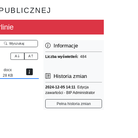
 PUBLICZNEJ
linie
Wyszukaj
Informacje
A
A
Liczba wyświetleń:
484
docx
28 KB
Historia zmian
2024-12-05 14:11
Edycja
zawartości - BIP Administrator
Pełna historia zmian