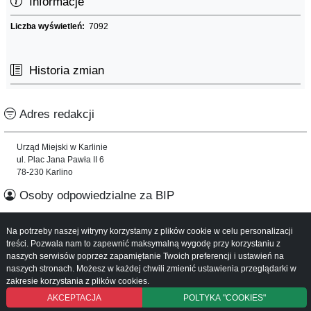
Informacje
Liczba wyświetleń:
7092
Historia zmian
Adres redakcji
Urząd Miejski w Karlinie
ul. Plac Jana Pawła II 6
78-230 Karlino
Osoby odpowiedzialne za BIP
Informacje o serwisie
Na potrzeby naszej witryny korzystamy z plików cookie w celu personalizacji
treści. Pozwala nam to zapewnić maksymalną wygodę przy korzystaniu z
naszych serwisów poprzez zapamiętanie Twoich preferencji i ustawień na
Mapa serwisu
naszych stronach. Możesz w każdej chwili zmienić ustawienia przeglądarki w
Instrukcja obsługi
zakresie korzystania z plików cookies.
AKCEPTACJA
POLTYKA "COOKIES"