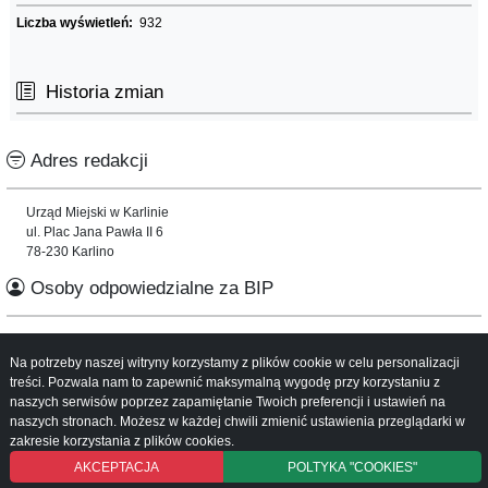
Liczba wyświetleń:
932
Historia zmian
Adres redakcji
Urząd Miejski w Karlinie
ul. Plac Jana Pawła II 6
78-230 Karlino
Osoby odpowiedzialne za BIP
Informacje o serwisie
Na potrzeby naszej witryny korzystamy z plików cookie w celu personalizacji
treści. Pozwala nam to zapewnić maksymalną wygodę przy korzystaniu z
Mapa serwisu
naszych serwisów poprzez zapamiętanie Twoich preferencji i ustawień na
Instrukcja obsługi
naszych stronach. Możesz w każdej chwili zmienić ustawienia przeglądarki w
zakresie korzystania z plików cookies.
AKCEPTACJA
POLTYKA "COOKIES"