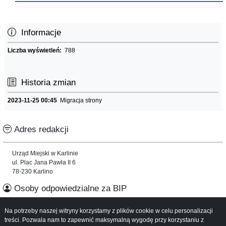
Informacje
Liczba wyświetleń:
788
Historia zmian
2023-11-25 00:45
Migracja strony
Adres redakcji
Urząd Miejski w Karlinie
ul. Plac Jana Pawła II 6
78-230 Karlino
Osoby odpowiedzialne za BIP
Na potrzeby naszej witryny korzystamy z plików cookie w celu personalizacji
Informacje o serwisie
treści. Pozwala nam to zapewnić maksymalną wygodę przy korzystaniu z