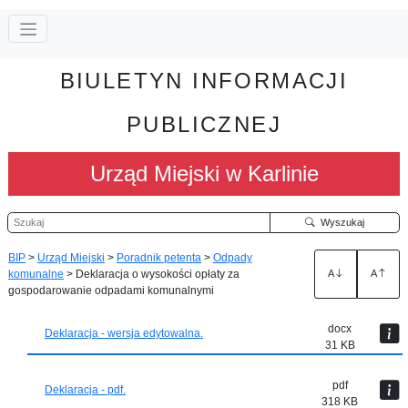
BIULETYN INFORMACJI
PUBLICZNEJ
Urząd Miejski w Karlinie
Szukaj
Wyszukaj
BIP
>
Urząd Miejski
>
Poradnik petenta
>
Odpady
komunalne
>
Deklaracja o wysokości opłaty za
A
A
gospodarowanie odpadami komunalnymi
docx
Deklaracja - wersja edytowalna.
31 KB
pdf
Deklaracja - pdf.
318 KB