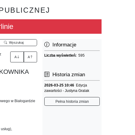
 PUBLICZNEJ
linie
Wyszukaj
Informacje
z
Liczba wyświetleń:
595
A
A
TKOWNIKA
Historia zmian
2026-03-25 10:46
Edycja
zawartości - Justyna Gralak
nowego w Białogardzie
Pełna historia zmian
 usług),