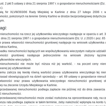
7 ust. 2 pkt 5 ustawy z dnia 21 sierpnia 1997 r. o gospodarce nieruchomościami (Dz. 
.).
łą Nr XLVIII/393/06 Rady Miejskiej w Karlinie z dnia 27 lutego 2006 r. 
omości, położonych na terenie Gminy Karlino w drodze bezprzetargowej dotychc
tym.
agi:
 nieruchomości na rzecz jej użytkownika wieczystego następuje w oparciu o art. 32 
 dnia 21 sierpnia 1997 r. o gospodarce nieruchomościami (Dz. U. z 2020 r. poz. 65 
ie prawa własności nieruchomości gruntowej następuje na wniosek użytkownika 
strza Karlina,
ypadku nieruchomości będących we współużytkowaniu wieczystym nabycie udziałó
homości gruntowej następuje jednocześnie na wniosek złożony łączni
ytkowników wieczystych.
nieruchomości nie może być niższa niż jej wartość. - na poczet ceny nier
wanej jej użytkownikowi
temu zalicza się kwotę równą wartości prawa użytkowania wieczystego tej nier
zasad obowiązujących na dzień sprzedaży – art. 69 ustawy o gospodarce nieruc
łasności oraz prawa użytkowania wieczystego nieruchomości gruntowej o
y na zlecenie Urzędu Miejskiego w Karlinie.
sprzedawanej nieruchomości podlega zapłacie nie później niż do dnia zawarci
ć nieruchomości.
sprzedawanej nieruchomości może zostać rozłożona na oprocentowane raty, na cz
rwsza rata podlega zapłacie w takim terminie, żeby należność wpłynęła na konto U