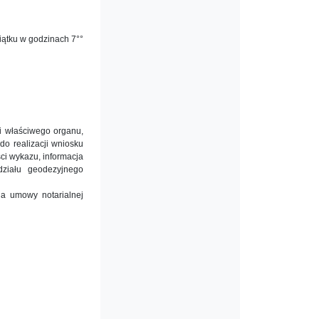
iątku w godzinach 7°°
ji właściwego organu,
o realizacji wniosku
ci wykazu, informacja
działu geodezyjnego
ia umowy notarialnej