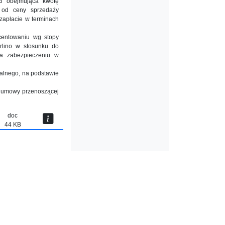
ci obejmująca kwotę
y od ceny sprzedaży
zapłacie w terminach
centowaniu wg stopy
rlino w stosunku do
ga zabezpieczeniu w
ialnego, na podstawie
m umowy przenoszącej
doc
44 KB