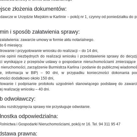
ejsce złożenia dokumentów:
dawcze w Urzędzie Miejskim w Karlinie – pokój nr 1, czynny od poniedziałku do p
rmin i sposób załatwienia sprawy:
ałatwienia: zawarcie umowy w formie aktu notarialnego.
do 6 miesięcy.
strowanie i przygotowanie wniosku do realizacji – do 14 dni,
anie opinii niezbędnych do realizacji wniosku i przedstawienie sprawy do decyz
ci wynikające z przepisów ustawy o gospodarce nieruchomościami zmierzające d
nieruchomości, zarządzenie Burmistrza Karlina i podanie do publicznej wiadomoś
e, informacja w BIP) – 90 dni, w przypadku konieczności dokonania po
omości dodatkowo około 150 dni,
otowanie i podpisanie protokołu uzgodnień stanowiącego podstawę do zawarc
j realizację wniosku – 40 dni.
yb odwoławczy:
bu rozstrzygnięcia sprawy nie przysługuje odwołanie.
dnostka odpowiedzialna:
Rolnictwa i Gospodarki Nieruchomościami, pokój nr 16. Tel. 94 311 95 47
dstawa prawna: