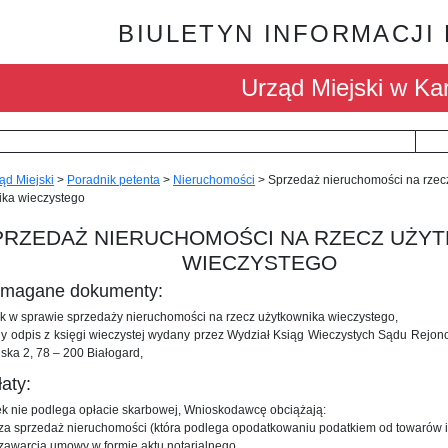
BIULETYN INFORMACJI
Urząd Miejski w Kar
ąd Miejski
>
Poradnik petenta
>
Nieruchomości
>
Sprzedaż nieruchomości na rzec
ika wieczystego
PRZEDAŻ NIERUCHOMOŚCI NA RZECZ UŻY
WIECZYSTEGO
ymagane dokumenty:
ek w sprawie sprzedaży nieruchomości na rzecz użytkownika wieczystego,
lny odpis z księgi wieczystej wydany przez Wydział Ksiąg Wieczystych Sądu Rejo
ńska 2, 78 – 200 Białogard,
łaty:
ek nie podlega opłacie skarbowej, Wnioskodawcę obciążają:
 za sprzedaż nieruchomości (która podlega opodatkowaniu podatkiem od towarów i
 zawarcia umowy w formie aktu notarialnego