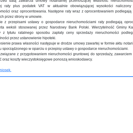
rzed datą zawarcia umowy notarialnej przenoszącej własność nieruchomoś
ej raty plus podatek VAT w aktualnie obowiązującej wysokości naliczon
omości oraz oprocentowania. Następne raty wraz z oprocentowaniem podlegają 
ch przez strony w umowie.
ie z przepisami ustawy o gospodarce nieruchomościami raty podlegają opro
nta weksli stosowanej przez Narodowy Bank Polski. Wierzytelność Gminy Ka
 z tytułu ratalnego sposobu zapłaty ceny sprzedaży nieruchomości podle
ności przez ustanowienie hipoteki.
iesienie prawa własności następuje w drodze umowy zawartej w formie aktu notar
łu sporządzonego w oparciu o przepisy ustawy o gospodarce nieruchomościami.
y związane z przygotowaniem nieruchomości gruntowej do sprzedaży, zawarcie
ć oraz koszty wieczystoksięgowe ponoszą wnioskodawcy.
niosek.