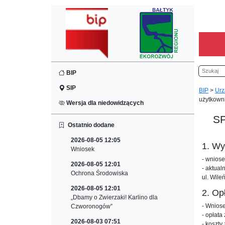
Szukaj
BIP
SIP
BIP
>
Urz
użytkown
Wersja dla niedowidzących
S
Ostatnio dodane
2026-08-05 12:05
1. W
Wniosek
- wnios
2026-08-05 12:01
- aktua
Ochrona Środowiska
ul. Wile
2026-08-05 12:01
2. Op
„Dbamy o Zwierzaki! Karlino dla
- Wnios
Czworonogów”
- opłata
2026-08-03 07:51
- koszty