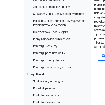
dzień p
pierwsz
Jednostki pomocnicze gminy.
nieruch
ustalony
Stowarzyszenia i związki międzygminne
- zgodn
Miejsko Gminna Komisja Rozwiązywania
redysko
Problemów Alkoholowych
nabywcy
szczegól
Młodzieżowa Rada Miejska
- przen
protoko
Plany zamówień publicznych
- koszt
Przetargi, konkursy
własnoś
Przetargi poza ustawą PZP
W
Przetargi - inne jednostki
Przetargi - wstępne ogłoszenie
Urząd Miejski
Struktura organizacyjna
Poradnik petenta
Kontrole zewnętrzne
Kontrole wewnętrzne.