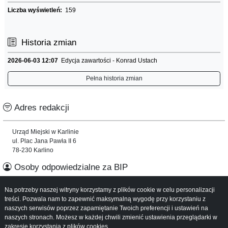
Liczba wyświetleń:
159
Historia zmian
2026-06-03 12:07
Edycja zawartości - Konrad Ustach
Pełna historia zmian
Adres redakcji
Urząd Miejski w Karlinie
ul. Plac Jana Pawła II 6
78-230 Karlino
Osoby odpowiedzialne za BIP
Na potrzeby naszej witryny korzystamy z plików cookie w celu personalizacji
Informacje o serwisie
treści. Pozwala nam to zapewnić maksymalną wygodę przy korzystaniu z
naszych serwisów poprzez zapamiętanie Twoich preferencji i ustawień na
Mapa serwisu
naszych stronach. Możesz w każdej chwili zmienić ustawienia przeglądarki w
Instrukcja obsługi
zakresie korzystania z plików cookies.