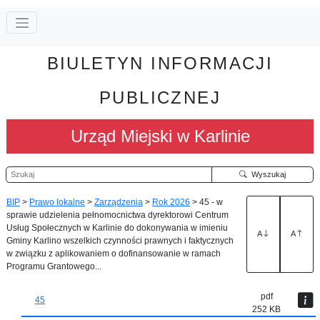
BIULETYN INFORMACJI
PUBLICZNEJ
Urząd Miejski w Karlinie
Szukaj
Wyszukaj
BIP
>
Prawo lokalne
>
Zarządzenia
>
Rok 2026
>
45 - w
sprawie udzielenia pełnomocnictwa dyrektorowi Centrum
Usług Społecznych w Karlinie do dokonywania w imieniu
A
A
Gminy Karlino wszelkich czynności prawnych i faktycznych
w związku z aplikowaniem o dofinansowanie w ramach
Programu Grantowego...
pdf
45
252 KB