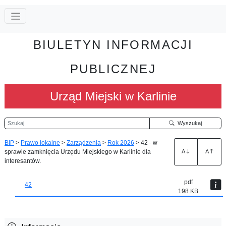
BIULETYN INFORMACJI
PUBLICZNEJ
Urząd Miejski w Karlinie
Szukaj
Wyszukaj
BIP
>
Prawo lokalne
>
Zarządzenia
>
Rok 2026
>
42 - w
sprawie zamknięcia Urzędu Miejskiego w Karlinie dla
A
A
interesantów.
pdf
42
198 KB