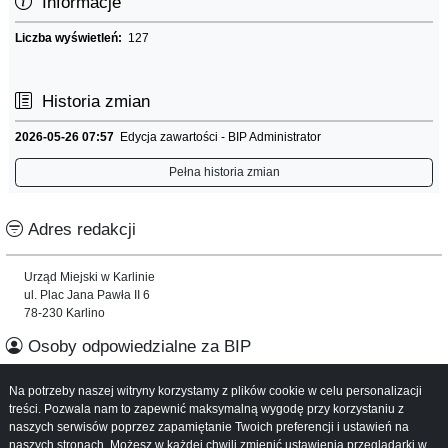
Informacje
Liczba wyświetleń:
127
Historia zmian
2026-05-26 07:57
Edycja zawartości - BIP Administrator
Pełna historia zmian
Adres redakcji
Urząd Miejski w Karlinie
ul. Plac Jana Pawła II 6
78-230 Karlino
Osoby odpowiedzialne za BIP
Na potrzeby naszej witryny korzystamy z plików cookie w celu personalizacji
Informacje o serwisie
treści. Pozwala nam to zapewnić maksymalną wygodę przy korzystaniu z
naszych serwisów poprzez zapamiętanie Twoich preferencji i ustawień na
Mapa serwisu
naszych stronach. Możesz w każdej chwili zmienić ustawienia przeglądarki w