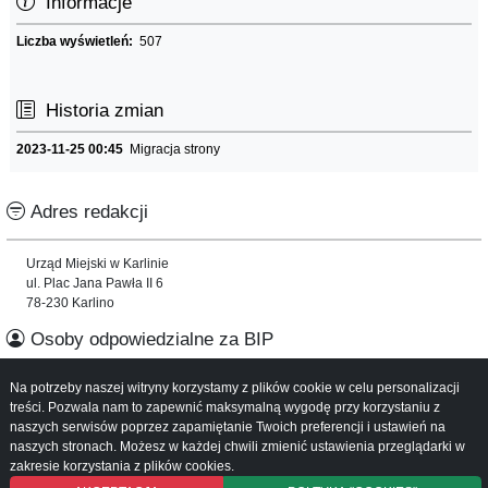
Informacje
Liczba wyświetleń:
507
Historia zmian
2023-11-25 00:45
Migracja strony
Adres redakcji
Urząd Miejski w Karlinie
ul. Plac Jana Pawła II 6
78-230 Karlino
Osoby odpowiedzialne za BIP
Na potrzeby naszej witryny korzystamy z plików cookie w celu personalizacji
Informacje o serwisie
treści. Pozwala nam to zapewnić maksymalną wygodę przy korzystaniu z
naszych serwisów poprzez zapamiętanie Twoich preferencji i ustawień na
Mapa serwisu
naszych stronach. Możesz w każdej chwili zmienić ustawienia przeglądarki w
Instrukcja obsługi
zakresie korzystania z plików cookies.