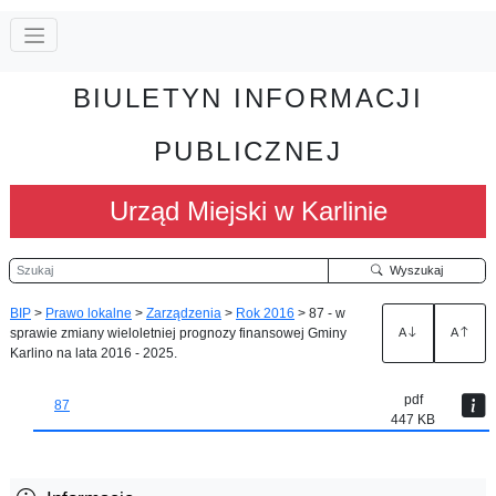
BIULETYN INFORMACJI
PUBLICZNEJ
Urząd Miejski w Karlinie
Szukaj
Wyszukaj
BIP
>
Prawo lokalne
>
Zarządzenia
>
Rok 2016
>
87 - w
sprawie zmiany wieloletniej prognozy finansowej Gminy
A
A
Karlino na lata 2016 - 2025.
pdf
87
447 KB