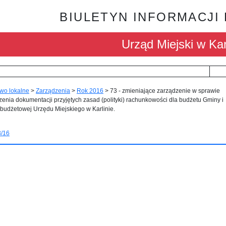
BIULETYN INFORMACJI
Urząd Miejski w Kar
wo lokalne
>
Zarządzenia
>
Rok 2016
>
73 - zmieniające zarządzenie w sprawie
nia dokumentacji przyjętych zasad (polityki) rachunkowości dla budżetu Gminy i
 budżetowej Urzędu Miejskiego w Karlinie.
3/16