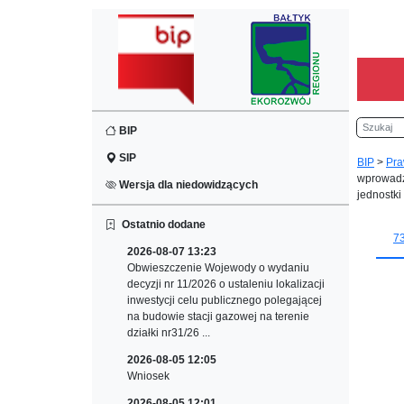
Szukaj
BIP
SIP
BIP
>
Pra
wprowadze
Wersja dla niedowidzących
jednostki
Ostatnio dodane
7
2026-08-07 13:23
Obwieszczenie Wojewody o wydaniu
decyzji nr 11/2026 o ustaleniu lokalizacji
inwestycji celu publicznego polegającej
na budowie stacji gazowej na terenie
działki nr31/26 ...
2026-08-05 12:05
Wniosek
2026-08-05 12:01