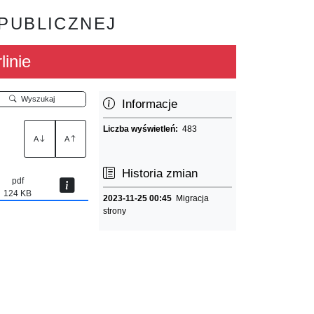
 PUBLICZNEJ
linie
Wyszukaj
Informacje
Liczba wyświetleń:
483
A
A
Historia zmian
pdf
124 KB
2023-11-25 00:45
Migracja
strony