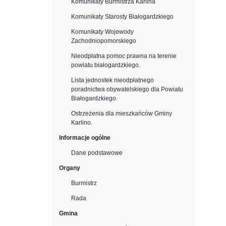
Komunikaty Burmistrza Karlina
Komunikaty Starosty Białogardzkiego
Komunikaty Wojewody
Zachodniopomorskiego
Nieodpłatna pomoc prawna na terenie
powiatu białogardzkiego.
Lista jednostek nieodpłatnego
poradnictwa obywatelskiego dla Powiatu
Białogardzkiego.
Ostrzeżenia dla mieszkańców Gminy
Karlino.
Informacje ogólne
Dane podstawowe
Organy
Burmistrz
Rada
Gmina