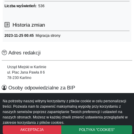
Liczba wyświetleń:
536
Historia zmian
2023-11-25 00:45
Migracja strony
Adres redakcji
Urząd Miejski w Karlinie
ul. Plac Jana Pawła II 6
78-230 Karlino
Osoby odpowiedzialne za BIP
Na potrzeby naszej witryny korzystamy z plików cookie w celu personalizacji
Informacje o serwisie
treści. Pozwala nam to zapewnić maksymalną wygodę przy korzystaniu z
naszych serwisów poprzez zapamiętanie Twoich preferencji i ustawień na
Mapa serwisu
naszych stronach. Możesz w każdej chwili zmienić ustawienia przeglądarki w
Instrukcja obsługi
zakresie korzystania z plików cookies.
AKCEPTACJA
POLTYKA "COOKIES"