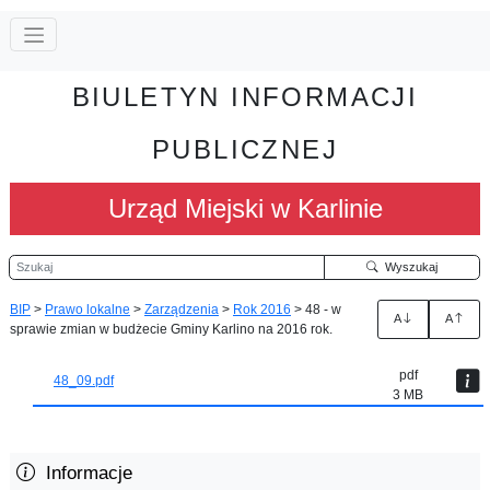
BIULETYN INFORMACJI
PUBLICZNEJ
Urząd Miejski w Karlinie
Szukaj
Wyszukaj
BIP
>
Prawo lokalne
>
Zarządzenia
>
Rok 2016
>
48 - w
A
A
sprawie zmian w budżecie Gminy Karlino na 2016 rok.
pdf
48_09.pdf
3 MB
Informacje