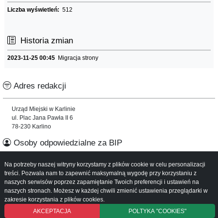
Liczba wyświetleń:
512
Historia zmian
2023-11-25 00:45
Migracja strony
Adres redakcji
Urząd Miejski w Karlinie
ul. Plac Jana Pawła II 6
78-230 Karlino
Osoby odpowiedzialne za BIP
Na potrzeby naszej witryny korzystamy z plików cookie w celu personalizacji
Informacje o serwisie
treści. Pozwala nam to zapewnić maksymalną wygodę przy korzystaniu z
naszych serwisów poprzez zapamiętanie Twoich preferencji i ustawień na
Mapa serwisu
naszych stronach. Możesz w każdej chwili zmienić ustawienia przeglądarki w
Instrukcja obsługi
zakresie korzystania z plików cookies.
AKCEPTACJA
POLTYKA "COOKIES"