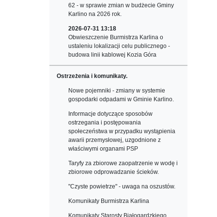
62 - w sprawie zmian w budżecie Gminy
Karlino na 2026 rok.
2026-07-31 13:18
Obwieszczenie Burmistrza Karlina o
ustaleniu lokalizacji celu publicznego -
budowa linii kablowej Kozia Góra
Ostrzeżenia i komunikaty.
Nowe pojemniki - zmiany w systemie
gospodarki odpadami w Gminie Karlino.
Informacje dotyczące sposobów
ostrzegania i postępowania
społeczeństwa w przypadku wystąpienia
awarii przemysłowej, uzgodnione z
właściwymi organami PSP
Taryfy za zbiorowe zaopatrzenie w wodę i
zbiorowe odprowadzanie ścieków.
"Czyste powietrze" - uwaga na oszustów.
Komunikaty Burmistrza Karlina
Komunikaty Starosty Białogardzkiego