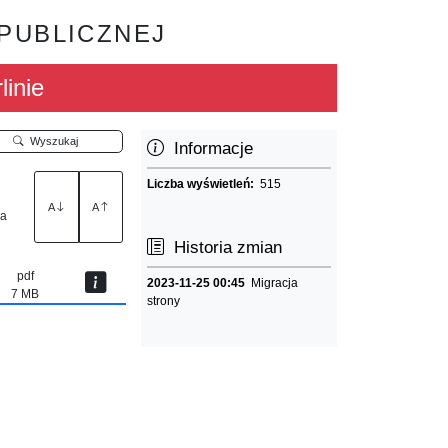
 PUBLICZNEJ
linie
Wyszukaj
Informacje
Liczba wyświetleń:
515
A
A
za
Historia zmian
pdf
2023-11-25 00:45
Migracja
7 MB
strony