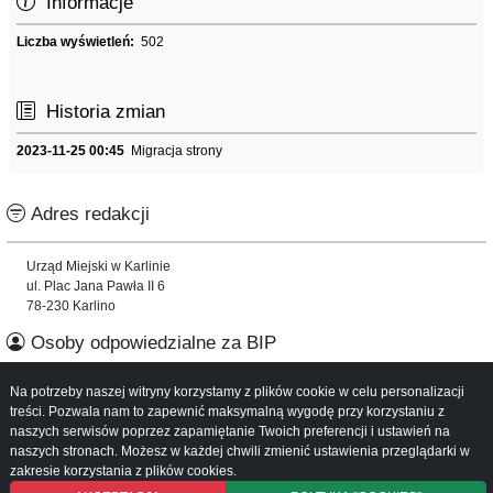
Informacje
Liczba wyświetleń:
502
Historia zmian
2023-11-25 00:45
Migracja strony
Adres redakcji
Urząd Miejski w Karlinie
ul. Plac Jana Pawła II 6
78-230 Karlino
Osoby odpowiedzialne za BIP
Na potrzeby naszej witryny korzystamy z plików cookie w celu personalizacji
Informacje o serwisie
treści. Pozwala nam to zapewnić maksymalną wygodę przy korzystaniu z
naszych serwisów poprzez zapamiętanie Twoich preferencji i ustawień na
Mapa serwisu
naszych stronach. Możesz w każdej chwili zmienić ustawienia przeglądarki w
Instrukcja obsługi
zakresie korzystania z plików cookies.