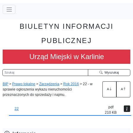
BIULETYN INFORMACJI
PUBLICZNEJ
Urząd Miejski w Karlinie
Szukaj
Wyszukaj
BIP
>
Prawo lokalne
>
Zarządzenia
>
Rok 2016
>
22 - w
sprawie ogłoszenia wykazu nieruchomości
A
A
przeznaczonych do sprzedaży i najmu.
pdf
22
210 KB