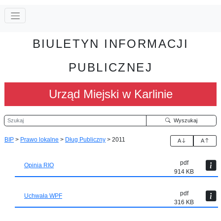
BIULETYN INFORMACJI
PUBLICZNEJ
Urząd Miejski w Karlinie
Szukaj
Wyszukaj
BIP
>
Prawo lokalne
>
Dług Publiczny
>
2011
A
A
pdf
Opinia RIO
914 KB
pdf
Uchwała WPF
316 KB