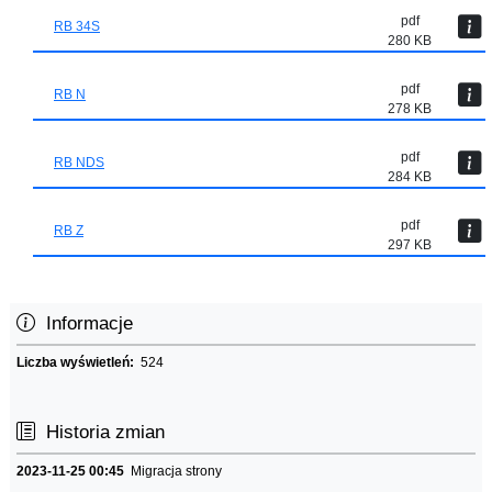
pdf
RB 34S
280 KB
pdf
RB N
278 KB
pdf
RB NDS
284 KB
pdf
RB Z
297 KB
Informacje
Liczba wyświetleń:
524
Historia zmian
2023-11-25 00:45
Migracja strony