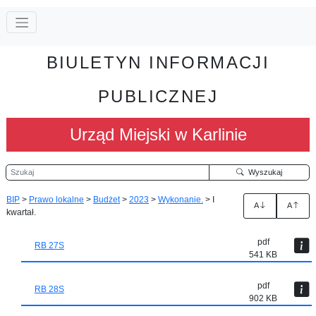
BIULETYN INFORMACJI
PUBLICZNEJ
Urząd Miejski w Karlinie
Szukaj
Wyszukaj
BIP
>
Prawo lokalne
>
Budżet
>
2023
>
Wykonanie.
>
I
A
A
kwartał.
pdf
RB 27S
541 KB
pdf
RB 28S
902 KB