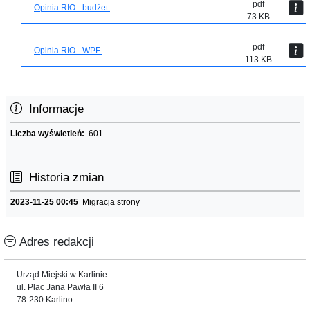
pdf
Opinia RIO - budżet.
73 KB
pdf
Opinia RIO - WPF.
113 KB
Informacje
Liczba wyświetleń:
601
Historia zmian
2023-11-25 00:45
Migracja strony
Adres redakcji
Urząd Miejski w Karlinie
ul. Plac Jana Pawła II 6
78-230 Karlino