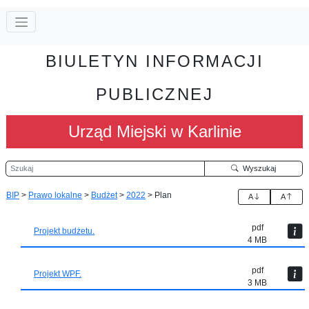
BIULETYN INFORMACJI
PUBLICZNEJ
Urząd Miejski w Karlinie
Szukaj
Wyszukaj
BIP
>
Prawo lokalne
>
Budżet
>
2022
>
Plan
A
A
pdf
Projekt budżetu.
4 MB
pdf
Projekt WPF.
3 MB