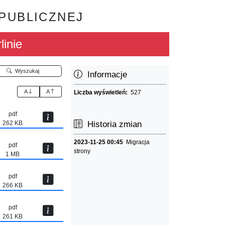
 PUBLICZNEJ
linie
Wyszukaj
Informacje
A
A
Liczba wyświetleń:
527
pdf
262 KB
Historia zmian
2023-11-25 00:45
Migracja
pdf
strony
1 MB
pdf
266 KB
pdf
261 KB