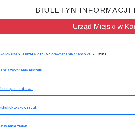
BIULETYN INFORMACJI
Urząd Miejski w Kar
wo lokalne
>
Budżet
>
2021
>
Sprawozdanie finansowe.
>
Gmina.
lans z wykonania budżetu.
formacja dodatkowa.
chunek zysków i strat.
stawienie zmian.