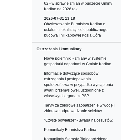
62 - w sprawie zmian w budżecie Gminy
Karlino na 2026 rok.
2026-07-31 13:18
Obwieszczenie Burmistrza Karlina o
ustaleniu lokalizacji celu publicznego -
budowa linii kablowej Kozia Góra
Ostrzeżenia i komunikaty.
Nowe pojemniki - zmiany w systemie
gospodarki odpadami w Gminie Karlino.
Informacje dotyczące sposobów
ostrzegania i postępowania
społeczeństwa w przypadku wystąpienia
awarii przemysłowej, uzgodnione z
właściwymi organami PSP
Taryfy za zbiorowe zaopatrzenie w wodę i
zbiorowe odprowadzanie ścieków.
"Czyste powietrze" - uwaga na oszustów.
Komunikaty Burmistrza Karlina
Komunikaty Starosty Białogardzkiego