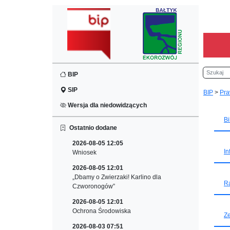
Szukaj
BIP
SIP
BIP
>
Pra
Wersja dla niedowidzących
Bi
Ostatnio dodane
2026-08-05 12:05
In
Wniosek
2026-08-05 12:01
„Dbamy o Zwierzaki! Karlino dla
Ra
Czworonogów”
2026-08-05 12:01
Ochrona Środowiska
Ze
2026-08-03 07:51