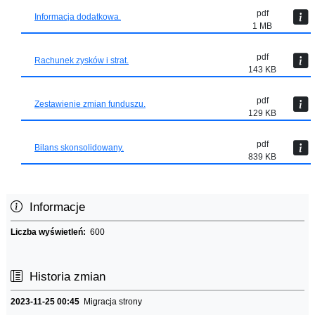
pdf
Informacja dodatkowa.
1 MB
pdf
Rachunek zysków i strat.
143 KB
pdf
Zestawienie zmian funduszu.
129 KB
pdf
Bilans skonsolidowany.
839 KB
Informacje
Liczba wyświetleń:
600
Historia zmian
2023-11-25 00:45
Migracja strony