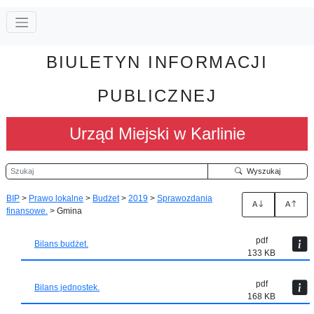
BIULETYN INFORMACJI
PUBLICZNEJ
Urząd Miejski w Karlinie
Szukaj
Wyszukaj
BIP
>
Prawo lokalne
>
Budżet
>
2019
>
Sprawozdania
A
A
finansowe.
>
Gmina
pdf
Bilans budżet.
133 KB
pdf
Bilans jednostek.
168 KB