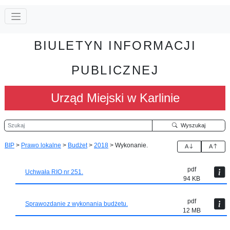
BIULETYN INFORMACJI
PUBLICZNEJ
Urząd Miejski w Karlinie
Szukaj
Wyszukaj
BIP
>
Prawo lokalne
>
Budżet
>
2018
>
Wykonanie.
A
A
pdf
Uchwała RIO nr 251.
94 KB
pdf
Sprawozdanie z wykonania budżetu.
12 MB