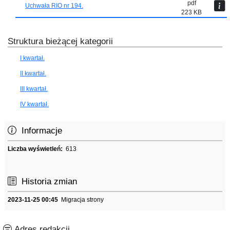
pdf
Uchwała RIO nr 194.
223 KB
Struktura bieżącej kategorii
I kwartał.
II kwartał.
III kwartał.
IV kwartał.
Informacje
Liczba wyświetleń:
613
Historia zmian
2023-11-25 00:45
Migracja strony
Adres redakcji