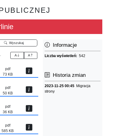
 PUBLICZNEJ
linie
Wyszukaj
Informacje
.
A
A
Liczba wyświetleń:
542
pdf
73 KB
Historia zmian
2023-11-25 00:45
Migracja
pdf
strony
50 KB
pdf
36 KB
pdf
585 KB