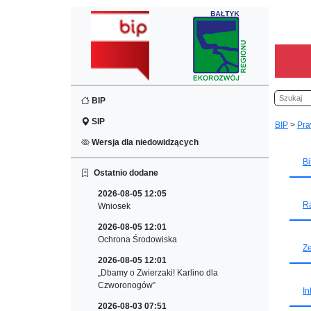
Szukaj
BIP
SIP
BIP
>
Pra
Wersja dla niedowidzących
Bi
Ostatnio dodane
2026-08-05 12:05
Ra
Wniosek
2026-08-05 12:01
Ochrona Środowiska
Ze
2026-08-05 12:01
„Dbamy o Zwierzaki! Karlino dla
Czworonogów”
In
2026-08-03 07:51