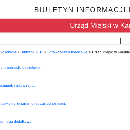
BIULETYN INFORMACJI
Urząd Miejski w Kar
wo lokalne
>
Budżet
>
2018
>
Sprawozdania finansowe.
>
Urząd Miejski w Karlinie
lans jednostki budżetowej.
chunek zysków i strat.
stawienie zmian w funduszu jednostkami.
formacja dodatkowa.