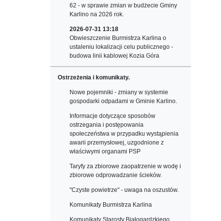
62 - w sprawie zmian w budżecie Gminy
Karlino na 2026 rok.
2026-07-31 13:18
Obwieszczenie Burmistrza Karlina o
ustaleniu lokalizacji celu publicznego -
budowa linii kablowej Kozia Góra
Ostrzeżenia i komunikaty.
Nowe pojemniki - zmiany w systemie
gospodarki odpadami w Gminie Karlino.
Informacje dotyczące sposobów
ostrzegania i postępowania
społeczeństwa w przypadku wystąpienia
awarii przemysłowej, uzgodnione z
właściwymi organami PSP
Taryfy za zbiorowe zaopatrzenie w wodę i
zbiorowe odprowadzanie ścieków.
"Czyste powietrze" - uwaga na oszustów.
Komunikaty Burmistrza Karlina
Komunikaty Starosty Białogardzkiego