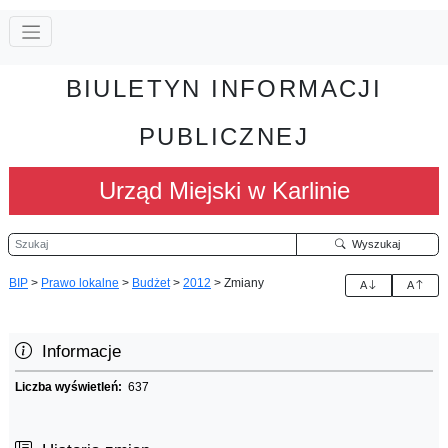
BIULETYN INFORMACJI
PUBLICZNEJ
Urząd Miejski w Karlinie
Szukaj
Wyszukaj
BIP
>
Prawo lokalne
>
Budżet
>
2012
>
Zmiany
A
A
Informacje
Liczba wyświetleń:
637