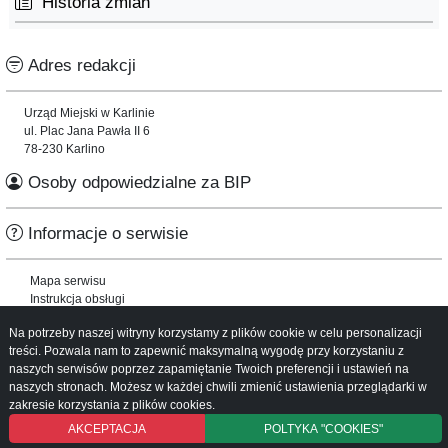
Historia zmian
Adres redakcji
Urząd Miejski w Karlinie
ul. Plac Jana Pawła II 6
78-230 Karlino
Osoby odpowiedzialne za BIP
Informacje o serwisie
Mapa serwisu
Instrukcja obsługi
Na potrzeby naszej witryny korzystamy z plików cookie w celu personalizacji
treści. Pozwala nam to zapewnić maksymalną wygodę przy korzystaniu z
naszych serwisów poprzez zapamiętanie Twoich preferencji i ustawień na
naszych stronach. Możesz w każdej chwili zmienić ustawienia przeglądarki w
zakresie korzystania z plików cookies.
AKCEPTACJA
POLTYKA "COOKIES"