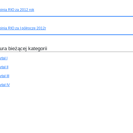
inia RIO za 2012 rok
inia RIO za I półrocze 2012r
ura bieżącej kategorii
tał I
tał II
tał III
tał IV