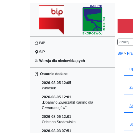
Szukaj
BIP
SIP
BIP
>
Pra
Wersja dla niedowidzących
Op
Ostatnio dodane
2026-08-05 12:05
Za
Wniosek
2026-08-05 12:01
„Dbamy o Zwierzaki! Karlino dla
Ab
Czworonogów”
2026-08-05 12:01
Ochrona Środowiska
S
2026-08-03 07:51