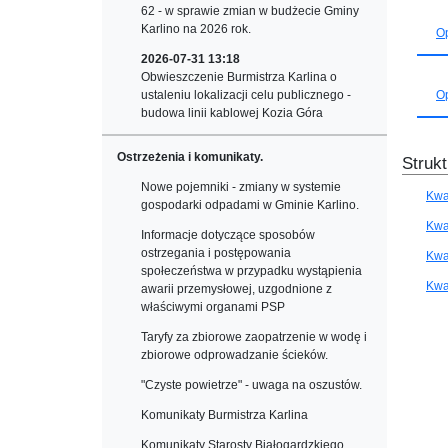
62 - w sprawie zmian w budżecie Gminy
Karlino na 2026 rok.
Op
2026-07-31 13:18
Obwieszczenie Burmistrza Karlina o
Op
ustaleniu lokalizacji celu publicznego -
budowa linii kablowej Kozia Góra
Ostrzeżenia i komunikaty.
Strukt
Nowe pojemniki - zmiany w systemie
Kwar
gospodarki odpadami w Gminie Karlino.
Kwar
Informacje dotyczące sposobów
ostrzegania i postępowania
Kwar
społeczeństwa w przypadku wystąpienia
Kwar
awarii przemysłowej, uzgodnione z
właściwymi organami PSP
Taryfy za zbiorowe zaopatrzenie w wodę i
zbiorowe odprowadzanie ścieków.
"Czyste powietrze" - uwaga na oszustów.
Komunikaty Burmistrza Karlina
Komunikaty Starosty Białogardzkiego