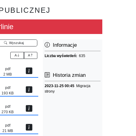
 PUBLICZNEJ
linie
Wyszukaj
Informacje
A
A
Liczba wyświetleń:
635
pdf
2 MB
Historia zmian
2023-11-25 00:45
Migracja
pdf
strony
193 KB
pdf
270 KB
pdf
21 MB