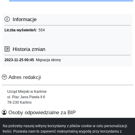
Informacje
Liczba wyświetleń:
554
Historia zmian
2023-11-25 00:45
Migracja strony
Adres redakcji
Urząd Miejski w Karlinie
ul. Plac Jana Pawła II 6
78-230 Karlino
Osoby odpowiedzialne za BIP
Na potrzeby naszej witryny korzystamy z plików cookie w celu personalizacji
Informacje o serwisie
treści. Pozwala nam to zapewnić maksymalną wygodę przy korzystaniu z