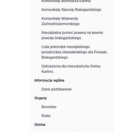
Komunikaty Burmistrza Karlina
Komunikaty Starosty Białogardzkiego
Komunikaty Wojewody
Zachodniopomorskiego
Nieodpłatna pomoc prawna na terenie
powiatu białogardzkiego.
Lista jednostek nieodpłatnego
poradnictwa obywatelskiego dla Powiatu
Białogardzkiego.
Ostrzeżenia dla mieszkańców Gminy
Karlino.
Informacje ogólne
Dane podstawowe
Organy
Burmistrz
Rada
Gmina