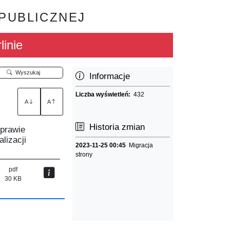
 PUBLICZNEJ
linie
Wyszukaj
Informacje
Liczba wyświetleń:
432
A
A
Historia zmian
sprawie
lizacji
2023-11-25 00:45
Migracja
strony
pdf
30 KB