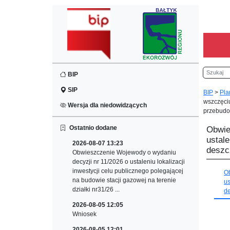
Szukaj
BIP
SIP
BIP
>
Pla
wszczęciu
Wersja dla niedowidzących
przebudo
Ostatnio dodane
Obwie
ustale
2026-08-07 13:23
deszc
Obwieszczenie Wojewody o wydaniu
decyzji nr 11/2026 o ustaleniu lokalizacji
inwestycji celu publicznego polegającej
O
na budowie stacji gazowej na terenie
us
działki nr31/26 ...
de
2026-08-05 12:05
Wniosek
2026-08-05 12:01