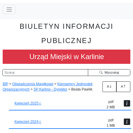
BIULETYN INFORMACJI
PUBLICZNEJ
Urząd Miejski w Karlinie
Szukaj
Wyszukaj
BIP
>
Oświadczenia Majątkowe
>
Kierownicy Jednostek
A
A
Organizacyjnych
>
SP Karlino - Dyrektor
>
Beata Pawlik
pdf
Kwiecień 2025 r.
2 MB
pdf
Kwiecień 2024 r.
1 MB