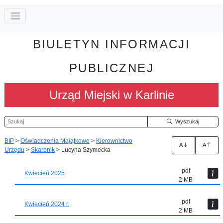
BIULETYN INFORMACJI
PUBLICZNEJ
Urząd Miejski w Karlinie
Szukaj
Wyszukaj
BIP
>
Oświadczenia Majątkowe
>
Kierownictwo
A
A
Urzędu
>
Skarbnik
>
Lucyna Szymecka
pdf
Kwiecień 2025
2 MB
pdf
Kwiecień 2024 r.
2 MB