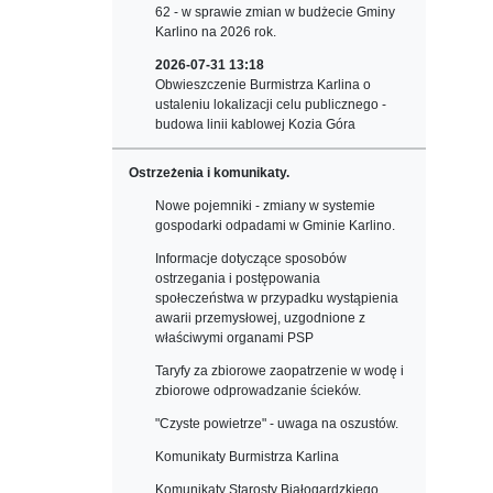
62 - w sprawie zmian w budżecie Gminy
Karlino na 2026 rok.
2026-07-31 13:18
Obwieszczenie Burmistrza Karlina o
ustaleniu lokalizacji celu publicznego -
budowa linii kablowej Kozia Góra
Ostrzeżenia i komunikaty.
Nowe pojemniki - zmiany w systemie
gospodarki odpadami w Gminie Karlino.
Informacje dotyczące sposobów
ostrzegania i postępowania
społeczeństwa w przypadku wystąpienia
awarii przemysłowej, uzgodnione z
właściwymi organami PSP
Taryfy za zbiorowe zaopatrzenie w wodę i
zbiorowe odprowadzanie ścieków.
"Czyste powietrze" - uwaga na oszustów.
Komunikaty Burmistrza Karlina
Komunikaty Starosty Białogardzkiego