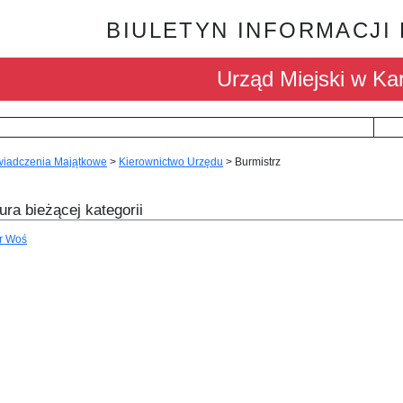
BIULETYN INFORMACJI
Urząd Miejski w Kar
iadczenia Majątkowe
>
Kierownictwo Urzędu
>
Burmistrz
ura bieżącej kategorii
tr Woś