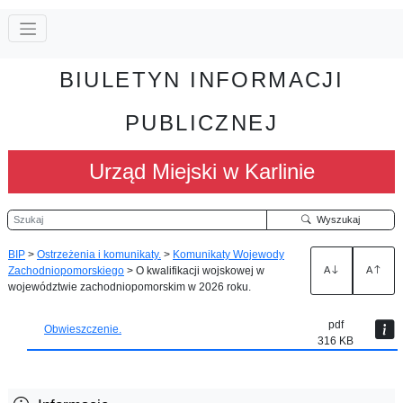
BIULETYN INFORMACJI
PUBLICZNEJ
Urząd Miejski w Karlinie
Szukaj
Wyszukaj
BIP
>
Ostrzeżenia i komunikaty.
>
Komunikaty Wojewody
Zachodniopomorskiego
>
O kwalifikacji wojskowej w
A
A
województwie zachodniopomorskim w 2026 roku.
pdf
Obwieszczenie.
316 KB