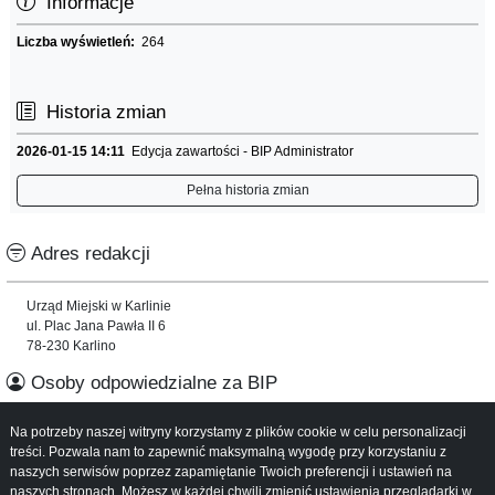
Informacje
Liczba wyświetleń:
264
Historia zmian
2026-01-15 14:11
Edycja zawartości - BIP Administrator
Pełna historia zmian
Adres redakcji
Urząd Miejski w Karlinie
ul. Plac Jana Pawła II 6
78-230 Karlino
Osoby odpowiedzialne za BIP
Na potrzeby naszej witryny korzystamy z plików cookie w celu personalizacji
Informacje o serwisie
treści. Pozwala nam to zapewnić maksymalną wygodę przy korzystaniu z
naszych serwisów poprzez zapamiętanie Twoich preferencji i ustawień na
Mapa serwisu
naszych stronach. Możesz w każdej chwili zmienić ustawienia przeglądarki w