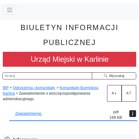
BIULETYN INFORMACJI
PUBLICZNEJ
Urząd Miejski w Karlinie
Szukaj
Wyszukaj
BIP
>
Ostrzeżenia i komunikaty.
>
Komunikaty Burmistrza
Karlina
>
Zawiadomienie o wszczęciupostępowania
A
A
administracyjnego.
pdf
Zawiadomienie.
168 KB