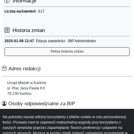
Informacje
Liczba wyświetleń:
617
Historia zmian
2025-01-08 12:47
Edycja zawartości - BIP Administrator
Pełna historia zmian
Adres redakcji
Urząd Miejski w Karlinie
ul. Plac Jana Pawła II 6
78-230 Karlino
Osoby odpowiedzialne za BIP
Na potrzeby naszej witryny korzystamy z plików cookie w celu personalizacji
Informacje o serwisie
treści. Pozwala nam to zapewnić maksymalną wygodę przy korzystaniu z
naszych serwisów poprzez zapamiętanie Twoich preferencji i ustawień na
Mapa serwisu
naszych stronach. Możesz w każdej chwili zmienić ustawienia przeglądarki w