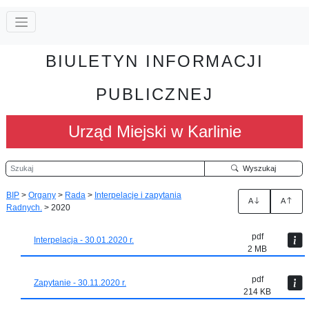
BIULETYN INFORMACJI
PUBLICZNEJ
Urząd Miejski w Karlinie
Szukaj
Wyszukaj
BIP
>
Organy
>
Rada
>
Interpelacje i zapytania
A
A
Radnych.
>
2020
pdf
Interpelacja - 30.01.2020 r.
2 MB
pdf
Zapytanie - 30.11.2020 r.
214 KB