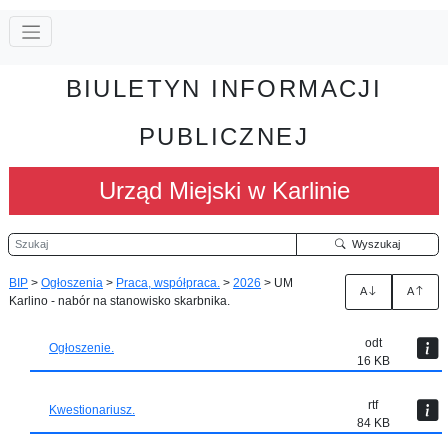
BIULETYN INFORMACJI
PUBLICZNEJ
Urząd Miejski w Karlinie
Szukaj
Wyszukaj
BIP
>
Ogłoszenia
>
Praca, współpraca.
>
2026
>
UM
A
A
Karlino - nabór na stanowisko skarbnika.
odt
Ogłoszenie.
16 KB
rtf
Kwestionariusz.
84 KB