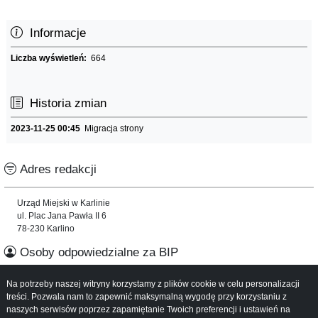
Informacje
Liczba wyświetleń:
664
Historia zmian
2023-11-25 00:45
Migracja strony
Adres redakcji
Urząd Miejski w Karlinie
ul. Plac Jana Pawła II 6
78-230 Karlino
Osoby odpowiedzialne za BIP
Na potrzeby naszej witryny korzystamy z plików cookie w celu personalizacji
Informacje o serwisie
treści. Pozwala nam to zapewnić maksymalną wygodę przy korzystaniu z
naszych serwisów poprzez zapamiętanie Twoich preferencji i ustawień na