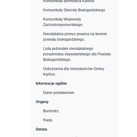
Komunikaty Burmistrza Karlina
Komunikaty Starosty Białogardzkiego
Komunikaty Wojewody
Zachodniopomorskiego
Nieodpłatna pomoc prawna na terenie
powiatu białogardzkiego.
Lista jednostek nieodpłatnego
poradnictwa obywatelskiego dla Powiatu
Białogardzkiego.
Ostrzeżenia dla mieszkańców Gminy
Karlino.
Informacje ogólne
Dane podstawowe
Organy
Burmistrz
Rada
Gmina