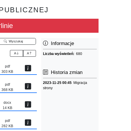
 PUBLICZNEJ
linie
Wyszukaj
Informacje
A
A
Liczba wyświetleń:
680
pdf
303 KB
Historia zmian
2023-11-25 00:45
Migracja
pdf
strony
368 KB
docx
14 KB
pdf
282 KB