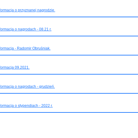
formacja o przyznanej nagrodzie.
formacja o nagrodach - 08.21 r.
formacja - Radomir Obruśniak.
formacja 09.2021.
formacja o nagrodach - grudzień.
formacja o stypendiach - 2022 r.