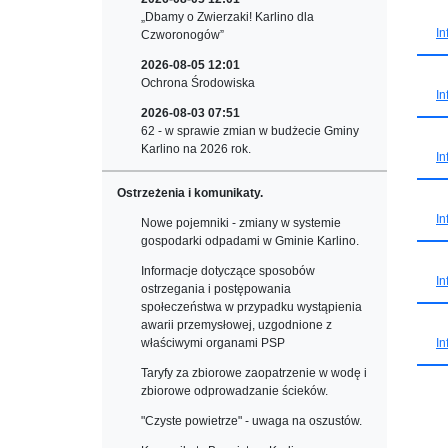
„Dbamy o Zwierzaki! Karlino dla
In
Czworonogów”
2026-08-05 12:01
Ochrona Środowiska
In
2026-08-03 07:51
62 - w sprawie zmian w budżecie Gminy
Karlino na 2026 rok.
In
Ostrzeżenia i komunikaty.
In
Nowe pojemniki - zmiany w systemie
gospodarki odpadami w Gminie Karlino.
Informacje dotyczące sposobów
In
ostrzegania i postępowania
społeczeństwa w przypadku wystąpienia
awarii przemysłowej, uzgodnione z
In
właściwymi organami PSP
Taryfy za zbiorowe zaopatrzenie w wodę i
zbiorowe odprowadzanie ścieków.
"Czyste powietrze" - uwaga na oszustów.