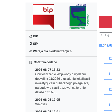
Szukaj
BIP
SIP
BIP
>
Ogł
Wersja dla niedowidzących
In
Ostatnio dodane
2026-08-07 13:23
In
Obwieszczenie Wojewody o wydaniu
decyzji nr 11/2026 o ustaleniu lokalizacji
inwestycji celu publicznego polegającej
na budowie stacji gazowej na terenie
In
działki nr31/26 ...
2026-08-05 12:05
Wniosek
In
2026-08-05 12:01