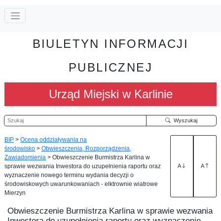
BIULETYN INFORMACJI
PUBLICZNEJ
Urząd Miejski w Karlinie
Szukaj
Wyszukaj
BIP
>
Ocena oddziaływania na
środowisko
>
Obwieszczenia, Rozporządzenia,
Zawiadomienia
>
Obwieszczenie Burmistrza Karlina w
sprawie wezwania Inwestora do uzupełnienia raportu oraz
A
A
wyznaczenie nowego terminu wydania decyzji o
środowiskowych uwarunkowaniach - elktrownie wiatrowe
Mierzyn
Obwieszczenie Burmistrza Karlina w sprawie wezwania
Inwestora do uzupełnienia raportu oraz wyznaczenie