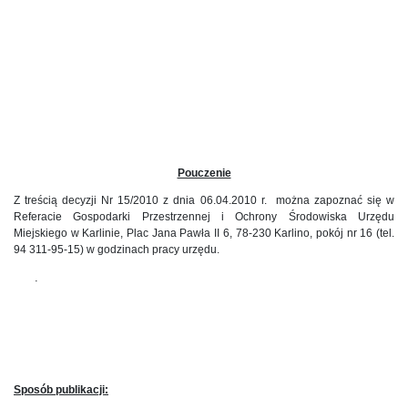
Pouczenie
Z treścią decyzji Nr 15/2010 z dnia 06.04.2010 r.
można zapoznać się w
Referacie Gospodarki Przestrzennej i Ochrony Środowiska Urzędu
Miejskiego w Karlinie, Plac Jana Pawła II 6, 78-230 Karlino, pokój nr 16 (tel.
94 311-95-15) w godzinach pracy urzędu.
.
Sposób publikacji: