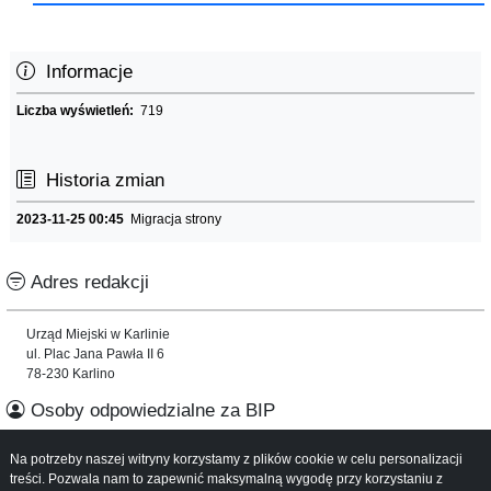
Informacje
Liczba wyświetleń:
719
Historia zmian
2023-11-25 00:45
Migracja strony
Adres redakcji
Urząd Miejski w Karlinie
ul. Plac Jana Pawła II 6
78-230 Karlino
Osoby odpowiedzialne za BIP
Na potrzeby naszej witryny korzystamy z plików cookie w celu personalizacji
Informacje o serwisie
treści. Pozwala nam to zapewnić maksymalną wygodę przy korzystaniu z