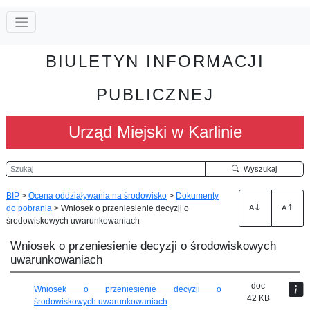
BIULETYN INFORMACJI
PUBLICZNEJ
Urząd Miejski w Karlinie
Szukaj
Wyszukaj
BIP
>
Ocena oddziaływania na środowisko
>
Dokumenty
do pobrania
>
Wniosek o przeniesienie decyzji o
A
A
środowiskowych uwarunkowaniach
Wniosek o przeniesienie decyzji o środowiskowych
uwarunkowaniach
doc
Wniosek o przeniesienie decyzji o
42 KB
środowiskowych uwarunkowaniach