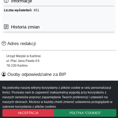
Informacje
Liczba wyświetleń:
651
Historia zmian
Adres redakcji
Urząd Miejski w Karlinie
ul. Plac Jana Pawła II 6
78-230 Karlino
Osoby odpowiedzialne za BIP
Informacje o serwisie
Na potrzeby naszej witryny korzystamy z plików cookie w celu personalizacji
treści. Pozwala nam to zapewnić maksymalną wygodę przy korzystaniu z
naszych serwisów poprzez zapamiętanie Twoich preferencji i ustawień na
Mapa serwisu
naszych stronach. Możesz w każdej chwili zmienić ustawienia przeglądarki w
Instrukcja obsługi
zakresie korzystania z plików cookies.
AKCEPTACJA
POLTYKA "COOKIES"