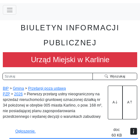
BIULETYN INFORMACJI
PUBLICZNEJ
Urząd Miejski w Karlinie
Szukaj
Wyszukaj
BIP
>
Gmina
>
Przetargi poza ustawą
PZP
>
2026
>
Pierwszy przetarg ustny nieograniczony na
sprzedaż nieruchomości gruntowej oznaczonej działką nr
A
A
34 położonej w obrębie 005 miasta Karlino, o pow. 168 m²,
nie posiadającej planu zagospodarowania
przestrzennego i wydanej decyzji o warunkach zabudowy
doc
Ogłoszenie.
60 KB