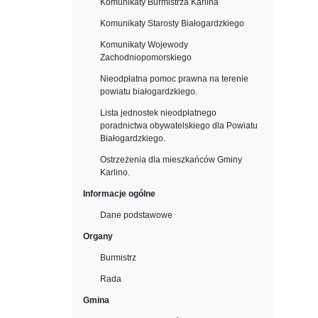
Komunikaty Burmistrza Karlina
Komunikaty Starosty Białogardzkiego
Komunikaty Wojewody
Zachodniopomorskiego
Nieodpłatna pomoc prawna na terenie
powiatu białogardzkiego.
Lista jednostek nieodpłatnego
poradnictwa obywatelskiego dla Powiatu
Białogardzkiego.
Ostrzeżenia dla mieszkańców Gminy
Karlino.
Informacje ogólne
Dane podstawowe
Organy
Burmistrz
Rada
Gmina