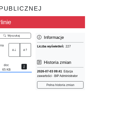
 PUBLICZNEJ
linie
Wyszukaj
Informacje
 na
Liczba wyświetleń:
227
A
A
Historia zmian
doc
65 KB
2026-07-03 09:41
Edycja
zawartości - BIP Administrator
Pełna historia zmian