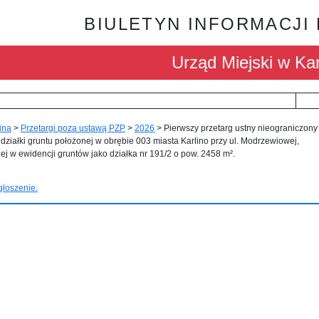
BIULETYN INFORMACJI
Urząd Miejski w Kar
ina
>
Przetargi poza ustawą PZP
>
2026
>
Pierwszy przetarg ustny nieograniczony
działki gruntu położonej w obrębie 003 miasta Karlino przy ul. Modrzewiowej,
j w ewidencji gruntów jako działka nr 191/2 o pow. 2458 m².
łoszenie.