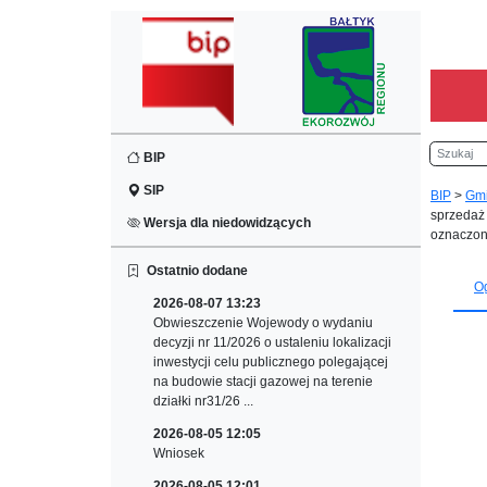
Szukaj
BIP
SIP
BIP
>
Gm
sprzedaż 
Wersja dla niedowidzących
oznaczone
Ostatnio dodane
Og
2026-08-07 13:23
Obwieszczenie Wojewody o wydaniu
decyzji nr 11/2026 o ustaleniu lokalizacji
inwestycji celu publicznego polegającej
na budowie stacji gazowej na terenie
działki nr31/26 ...
2026-08-05 12:05
Wniosek
2026-08-05 12:01