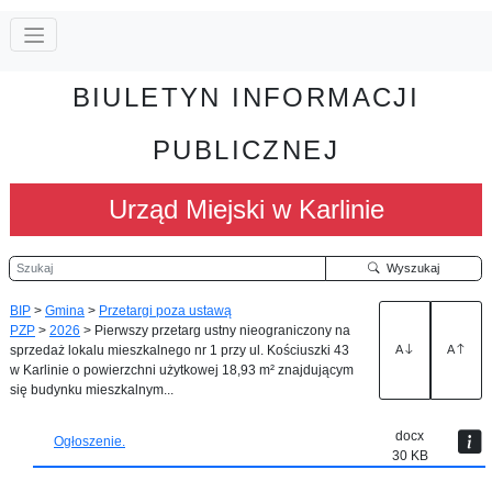
BIULETYN INFORMACJI
PUBLICZNEJ
Urząd Miejski w Karlinie
Szukaj
Wyszukaj
BIP
>
Gmina
>
Przetargi poza ustawą
PZP
>
2026
>
Pierwszy przetarg ustny nieograniczony na
sprzedaż lokalu mieszkalnego nr 1 przy ul. Kościuszki 43
A
A
w Karlinie o powierzchni użytkowej 18,93 m² znajdującym
się budynku mieszkalnym...
docx
Ogłoszenie.
30 KB