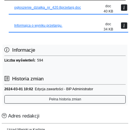
doc
ogłoszenie_działka_nr_420.8przetarg.doc
40 KB
doc
Informajca o wyniku przetargu.
34 KB
Informacje
Liczba wyświetleń:
594
Historia zmian
2024-03-01 10:02
Edycja zawartości - BIP Administrator
Pełna historia zmian
Adres redakcji
Urząd Miejski w Karlinie