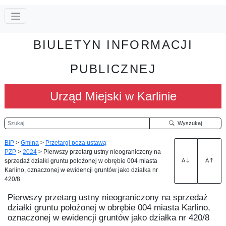
BIULETYN INFORMACJI
PUBLICZNEJ
Urząd Miejski w Karlinie
Szukaj
Wyszukaj
BIP
>
Gmina
>
Przetargi poza ustawą
PZP
>
2024
>
Pierwszy przetarg ustny nieograniczony na
sprzedaż działki gruntu położonej w obrębie 004 miasta
A
A
Karlino, oznaczonej w ewidencji gruntów jako działka nr
420/8
Pierwszy przetarg ustny nieograniczony na sprzedaż
działki gruntu położonej w obrębie 004 miasta Karlino,
oznaczonej w ewidencji gruntów jako działka nr 420/8