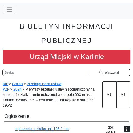
BIULETYN INFORMACJI
PUBLICZNEJ
Urząd Miejski w Karlinie
Szukaj
Wyszukaj
BIP
>
Gmina
>
Przetargi poza ustawą
PZP
>
2024
>
Pierwszy przetarg ustny nieograniczony na
sprzedaż działki gruntu położonej w obrębie 003 miasta
A
A
Karlino, oznaczonej w ewidencji gruntów jako działka nr
195/2
Ogłoszenie
doc
ogłoszenie_działka_nr_195.2.doc
46 KB