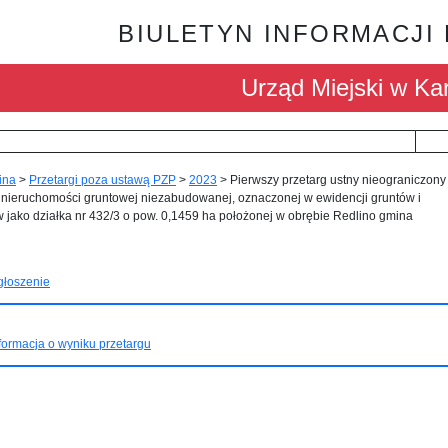
BIULETYN INFORMACJI
Urząd Miejski w Kar
ina
>
Przetargi poza ustawą PZP
>
2023
>
Pierwszy przetarg ustny nieograniczony
 nieruchomości gruntowej niezabudowanej, oznaczonej w ewidencji gruntów i
jako działka nr 432/3 o pow. 0,1459 ha położonej w obrębie Redlino gmina
d
głoszenie
formacja o wyniku przetargu