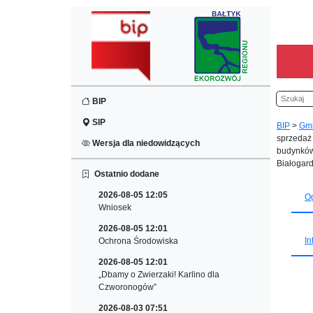
Szukaj
BIP
SIP
BIP
>
Gm
sprzedaż
Wersja dla niedowidzących
budynków 
Białogar
Ostatnio dodane
2026-08-05 12:05
O
Wniosek
2026-08-05 12:01
In
Ochrona Środowiska
2026-08-05 12:01
„Dbamy o Zwierzaki! Karlino dla
Czworonogów”
2026-08-03 07:51