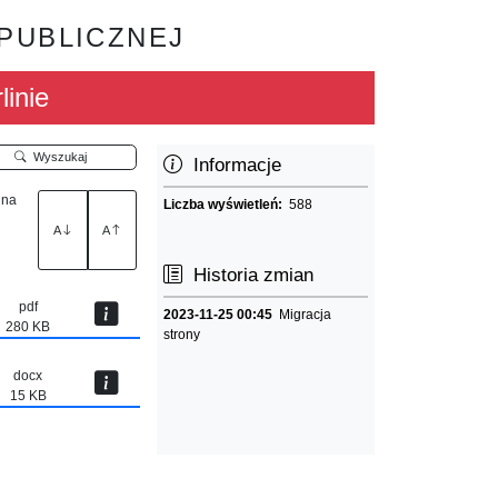
 PUBLICZNEJ
linie
Wyszukaj
Informacje
 na
Liczba wyświetleń:
588
A
A
Historia zmian
pdf
2023-11-25 00:45
Migracja
280 KB
strony
docx
15 KB