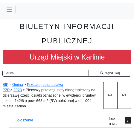
BIULETYN INFORMACJI
PUBLICZNEJ
Urząd Miejski w Karlinie
Szukaj
Wyszukaj
BIP
>
Gmina
>
Przetargi poza ustawą
PZP
>
2023
>
Pierwszy przetarg ustny nieograniczony na
dzierżawę części działki oznaczonej w ewidencji gruntów
A
A
jako nr 142/6 o pow. 663 m2 (RV) położonej w obr. 004
miasta Karlino
docx
Ogłoszenie
18 KB