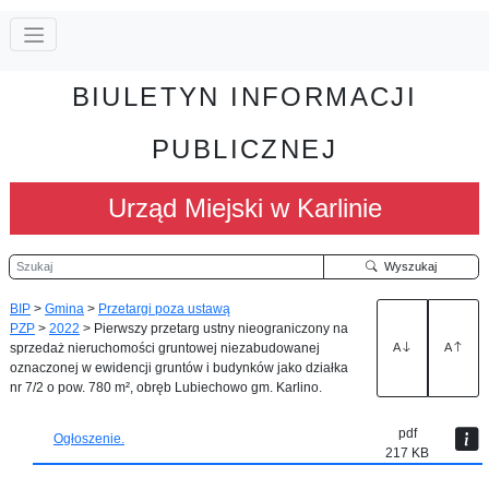
BIULETYN INFORMACJI
PUBLICZNEJ
Urząd Miejski w Karlinie
Szukaj
Wyszukaj
BIP
>
Gmina
>
Przetargi poza ustawą
PZP
>
2022
>
Pierwszy przetarg ustny nieograniczony na
sprzedaż nieruchomości gruntowej niezabudowanej
A
A
oznaczonej w ewidencji gruntów i budynków jako działka
nr 7/2 o pow. 780 m², obręb Lubiechowo gm. Karlino.
pdf
Ogłoszenie.
217 KB