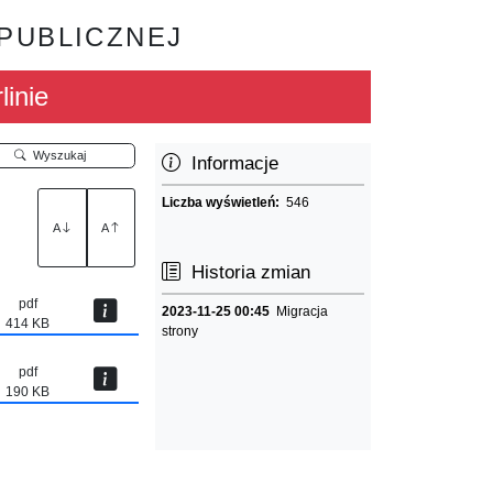
 PUBLICZNEJ
linie
Wyszukaj
Informacje
Liczba wyświetleń:
546
A
A
Historia zmian
pdf
2023-11-25 00:45
Migracja
414 KB
strony
pdf
190 KB