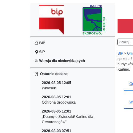
Szukaj
BIP
SIP
BIP
>
Gm
sprzedaż
Wersja dla niedowidzących
budynków
Karlino.
Ostatnio dodane
2026-08-05 12:05
Og
Wniosek
2026-08-05 12:01
Wy
Ochrona Środowiska
2026-08-05 12:01
„Dbamy o Zwierzaki! Karlino dla
Czworonogów”
2026-08-03 07:51