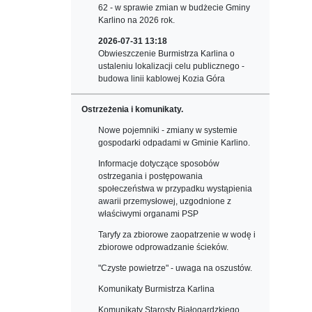
62 - w sprawie zmian w budżecie Gminy
Karlino na 2026 rok.
2026-07-31 13:18
Obwieszczenie Burmistrza Karlina o
ustaleniu lokalizacji celu publicznego -
budowa linii kablowej Kozia Góra
Ostrzeżenia i komunikaty.
Nowe pojemniki - zmiany w systemie
gospodarki odpadami w Gminie Karlino.
Informacje dotyczące sposobów
ostrzegania i postępowania
społeczeństwa w przypadku wystąpienia
awarii przemysłowej, uzgodnione z
właściwymi organami PSP
Taryfy za zbiorowe zaopatrzenie w wodę i
zbiorowe odprowadzanie ścieków.
"Czyste powietrze" - uwaga na oszustów.
Komunikaty Burmistrza Karlina
Komunikaty Starosty Białogardzkiego