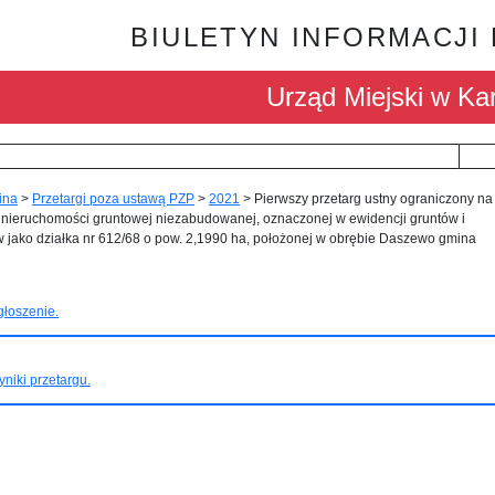
BIULETYN INFORMACJI
Urząd Miejski w Kar
ina
>
Przetargi poza ustawą PZP
>
2021
>
Pierwszy przetarg ustny ograniczony na
 nieruchomości gruntowej niezabudowanej, oznaczonej w ewidencji gruntów i
 jako działka nr 612/68 o pow. 2,1990 ha, położonej w obrębie Daszewo gmina
łoszenie.
niki przetargu.